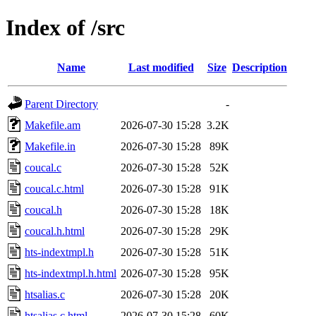
Index of /src
Name
Last modified
Size
Description
Parent Directory
-
Makefile.am
2026-07-30 15:28
3.2K
Makefile.in
2026-07-30 15:28
89K
coucal.c
2026-07-30 15:28
52K
coucal.c.html
2026-07-30 15:28
91K
coucal.h
2026-07-30 15:28
18K
coucal.h.html
2026-07-30 15:28
29K
hts-indextmpl.h
2026-07-30 15:28
51K
hts-indextmpl.h.html
2026-07-30 15:28
95K
htsalias.c
2026-07-30 15:28
20K
htsalias.c.html
2026-07-30 15:28
60K